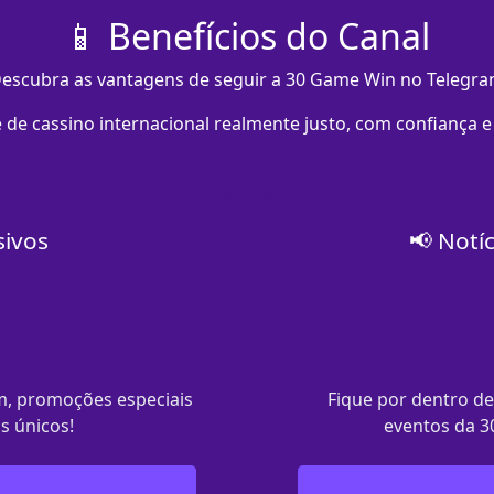
📱 Benefícios do Canal
escubra as vantagens de seguir a 30 Game Win no Telegr
de cassino internacional realmente justo, com confiança e 
sivos
📢 Notí
m, promoções especiais
Fique por dentro d
s únicos!
eventos da 3