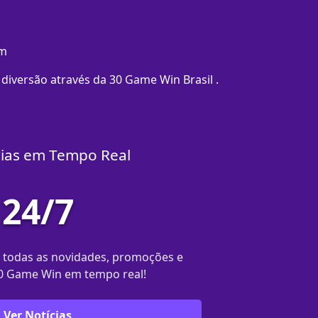
am
diversão através da 30 Game Win Brasil .
cias em Tempo Real
24/7
e todas as novidades, promoções e
0 Game Win em tempo real!
Ver Notícias