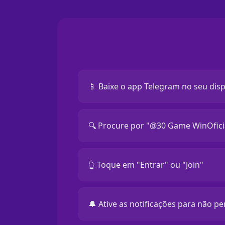
📱 Baixe o app Telegram no seu disp
🔍 Procure por "@30 Game WinOfici
👆 Toque em "Entrar" ou "Join"
🔔 Ative as notificações para não p