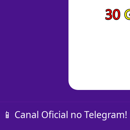
📱 Canal Oficial no Telegram!