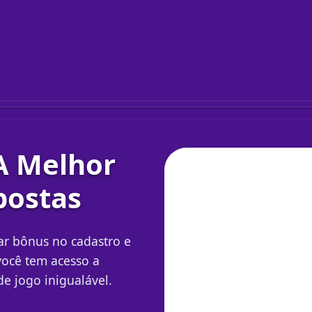
A Melhor
postas
r bônus no cadastro e
ocê tem acesso a
e jogo inigualável.