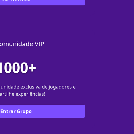
Comunidade VIP
1000+
unidade exclusiva de jogadores e
rtilhe experiências!
Entrar Grupo