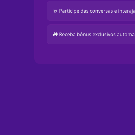
💬 Participe das conversas e interaj
🎁 Receba bônus exclusivos autom