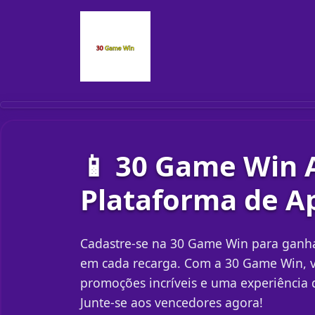
📱 30 Game Win 
Plataforma de A
Cadastre-se na 30 Game Win para ganha
em cada recarga. Com a 30 Game Win, v
promoções incríveis e uma experiência d
Junte-se aos vencedores agora!