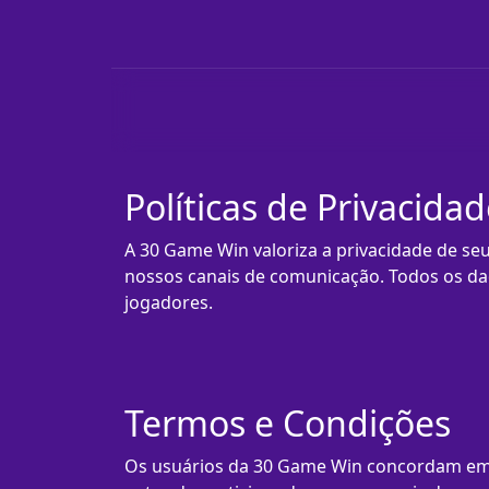
Políticas de Privacida
A 30 Game Win valoriza a privacidade de s
nossos canais de comunicação. Todos os dad
jogadores.
Termos e Condições
Os usuários da 30 Game Win concordam em r