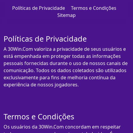
Políticas de Privacidade
Termos e Condições
Sitemap
Políticas de Privacidade
A 30Win.Com valoriza a privacidade de seus usuários e
está empenhada em proteger todas as informações
pessoais fornecidas durante o uso de nossos canais de
comunicação. Todos os dados coletados são utilizados
exclusivamente para fins de melhoria contínua da
experiência de nossos jogadores.
Termos e Condições
Os usuários da 30Win.Com concordam em respeitar