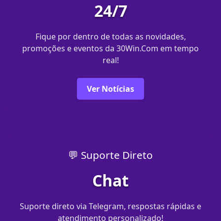
24/7
Fique por dentro de todas as novidades,
promoções e eventos da 30Win.Com em tempo
real!
Ver Notícias
💬 Suporte Direto
Chat
Suporte direto via Telegram, respostas rápidas e
atendimento personalizado!