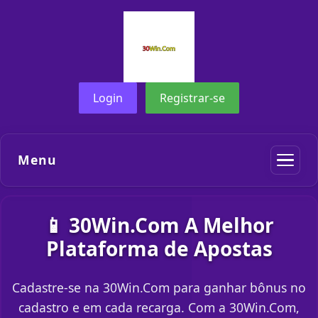
Login
Registrar-se
Menu
📱 30Win.Com A Melhor
Plataforma de Apostas
Cadastre-se na 30Win.Com para ganhar bônus no
cadastro e em cada recarga. Com a 30Win.Com,