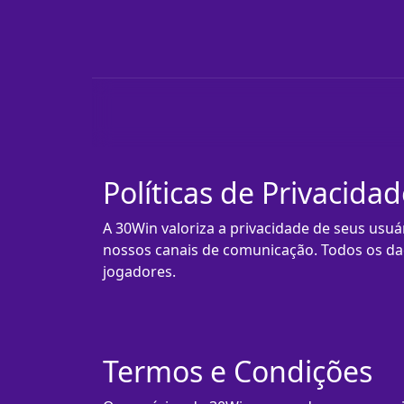
Políticas de Privacida
A 30Win valoriza a privacidade de seus usu
nossos canais de comunicação. Todos os dad
jogadores.
Termos e Condições