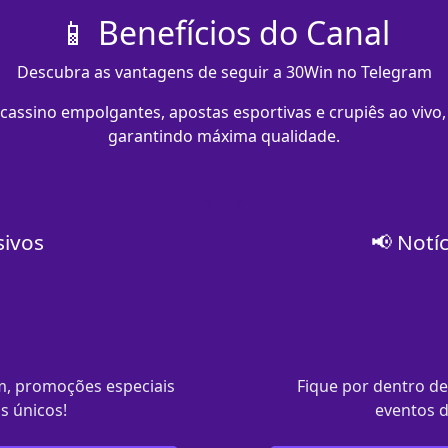
📱 Benefícios do Canal
Descubra as vantagens de seguir a 30Win no Telegram
e cassino empolgantes, apostas esportivas e crupiês ao viv
garantindo máxima qualidade.
sivos
📢 Notí
m, promoções especiais
Fique por dentro d
s únicos!
eventos d