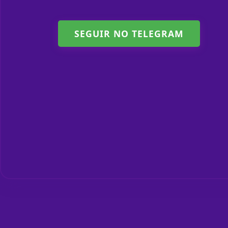
SEGUIR NO TELEGRAM