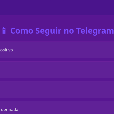
📱 Como Seguir no Telegram
ositivo
erder nada