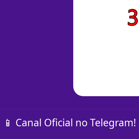
📱 Canal Oficial no Telegram!