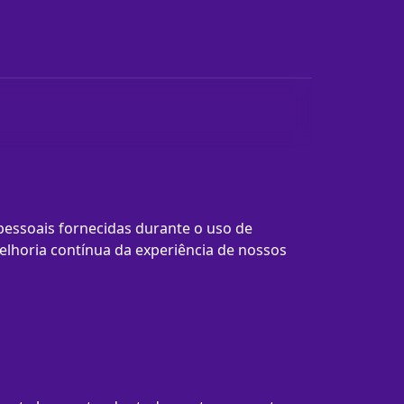
pessoais fornecidas durante o uso de
elhoria contínua da experiência de nossos