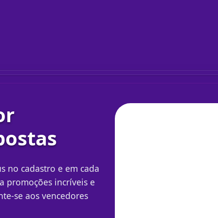
or
postas
s no cadastro e em cada
a promoções incríveis e
unte-se aos vencedores