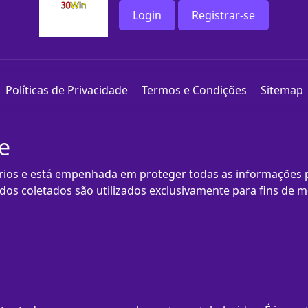
Login
Registrar-se
Políticas de Privacidade
Termos e Condições
Sitemap
de
ários e está empenhada em proteger todas as informações 
os coletados são utilizados exclusivamente para fins de m