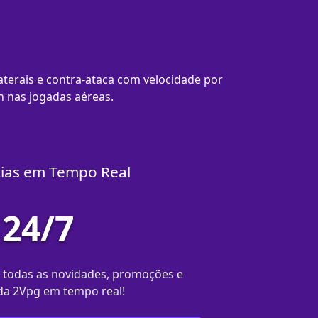
laterais e contra-ataca com velocidade por
 nas jogadas aéreas.
cias em Tempo Real
24/7
e todas as novidades, promoções e
da 2Vpg em tempo real!