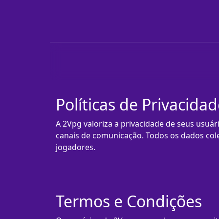
Políticas de Privacida
A 2Vpg valoriza a privacidade de seus usuá
canais de comunicação. Todos os dados cole
jogadores.
Termos e Condições