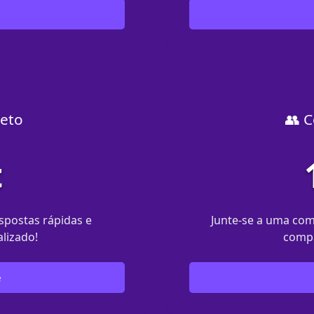
reto
👥 
t
espostas rápidas e
Junte-se a uma com
lizado!
compa
e