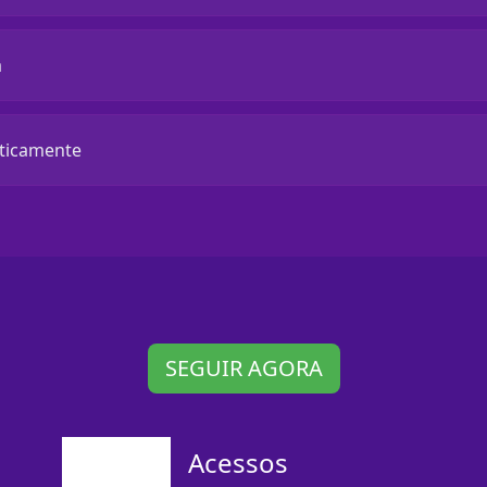
a
aticamente
SEGUIR AGORA
Acessos