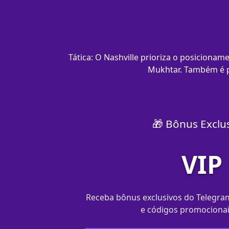
Tática: O Nashville prioriza o posicionam
Mukhtar. Também é p
🎁 Bônus Exclu
VIP
Receba bônus exclusivos do Telegra
e códigos promocionai