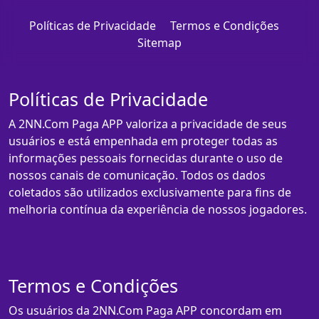
Políticas de Privacidade
Termos e Condições
Sitemap
Políticas de Privacidade
A 2NN.Com Paga APP valoriza a privacidade de seus
usuários e está empenhada em proteger todas as
informações pessoais fornecidas durante o uso de
nossos canais de comunicação. Todos os dados
coletados são utilizados exclusivamente para fins de
melhoria contínua da experiência de nossos jogadores.
Termos e Condições
Os usuários da 2NN.Com Paga APP concordam em