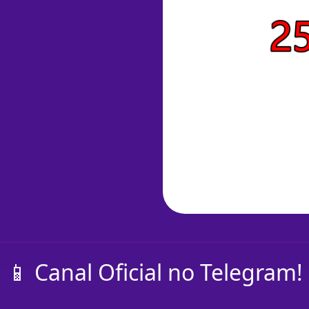
📱 Canal Oficial no Telegram!