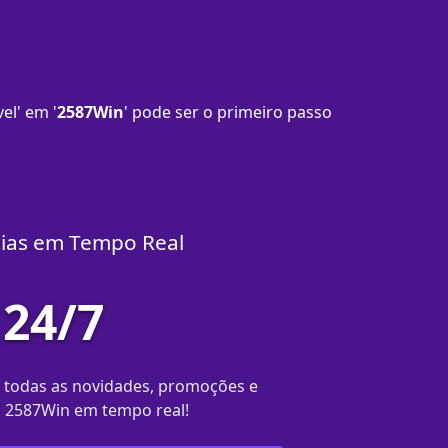
el' em '
2587Win
' pode ser o primeiro passo
cias em Tempo Real
24/7
e todas as novidades, promoções e
 2587Win em tempo real!