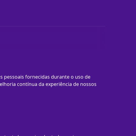
s pessoais fornecidas durante o uso de
elhoria contínua da experiência de nossos