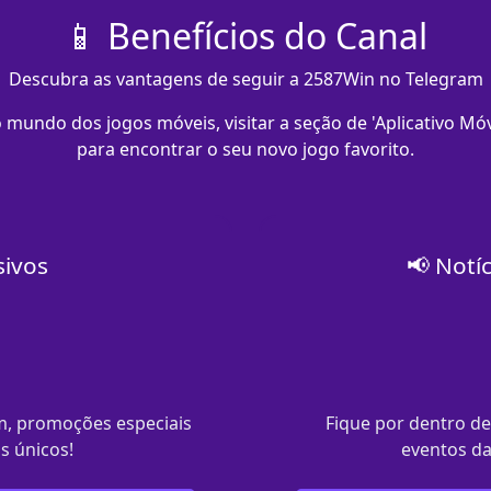
📱 Benefícios do Canal
Descubra as vantagens de seguir a 2587Win no Telegram
mundo dos jogos móveis, visitar a seção de 'Aplicativo Móv
para encontrar o seu novo jogo favorito.
sivos
📢 Notí
m, promoções especiais
Fique por dentro d
s únicos!
eventos da