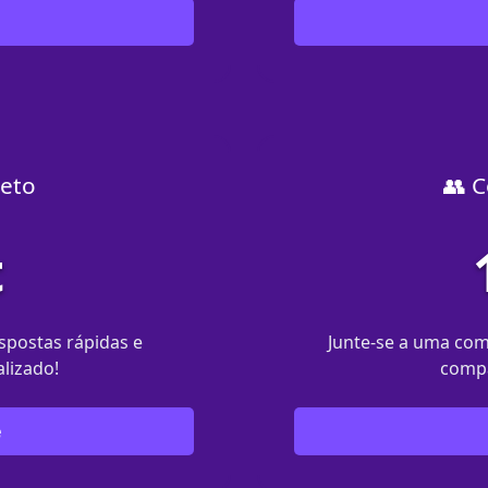
reto
👥 
t
espostas rápidas e
Junte-se a uma com
lizado!
compa
e