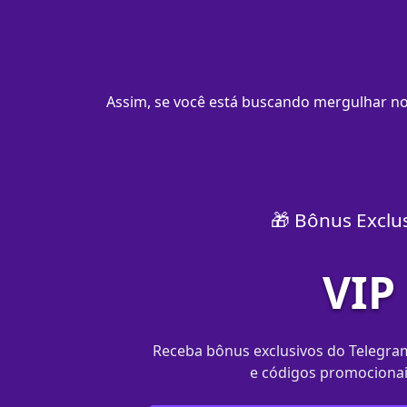
Assim, se você está buscando mergulhar no 
🎁 Bônus Exclu
VIP
Receba bônus exclusivos do Telegra
e códigos promocionai