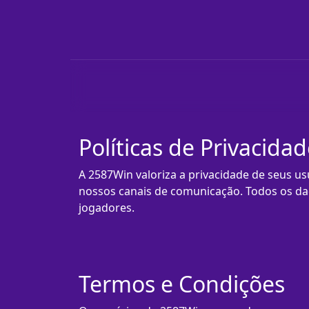
Políticas de Privacida
A 2587Win valoriza a privacidade de seus u
nossos canais de comunicação. Todos os dad
jogadores.
Termos e Condições