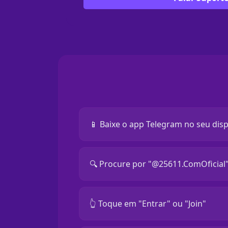
📱 Baixe o app Telegram no seu disp
🔍 Procure por "@25611.ComOficial
👆 Toque em "Entrar" ou "Join"