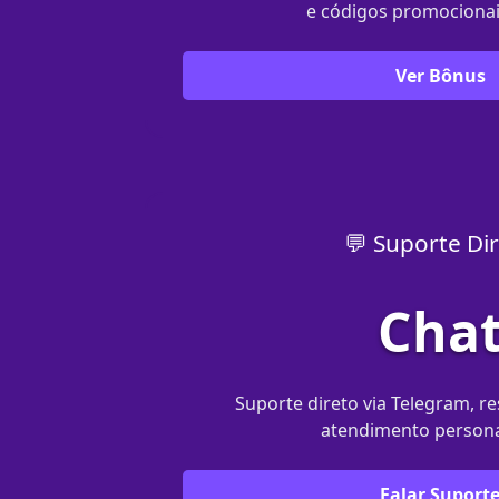
e códigos promocionai
Ver Bônus
💬 Suporte Di
Cha
Suporte direto via Telegram, r
atendimento persona
Falar Suport