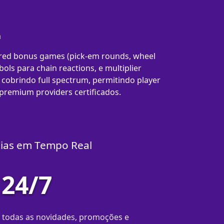
m
ggered bonus games (pick-em rounds, wheel
ls para chain reactions, e multiplier
 cobrindo full spectrum, permitindo player
 premium providers certificados.
cias em Tempo Real
24/7
e todas as novidades, promoções e