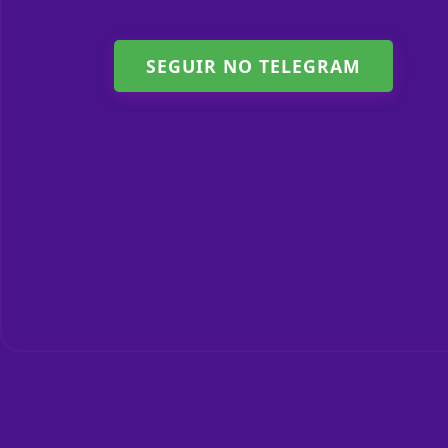
SEGUIR NO TELEGRAM