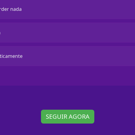
erder nada
a
aticamente
SEGUIR AGORA