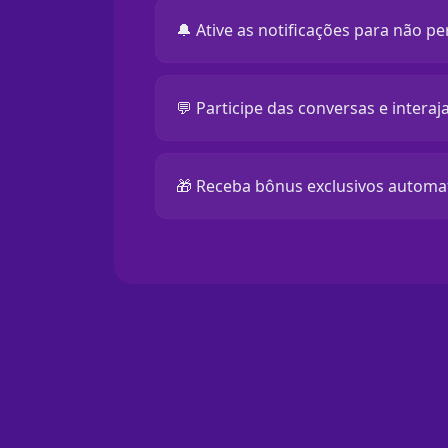
🔔 Ative as notificações para não p
💬 Participe das conversas e interaj
🎁 Receba bônus exclusivos autom