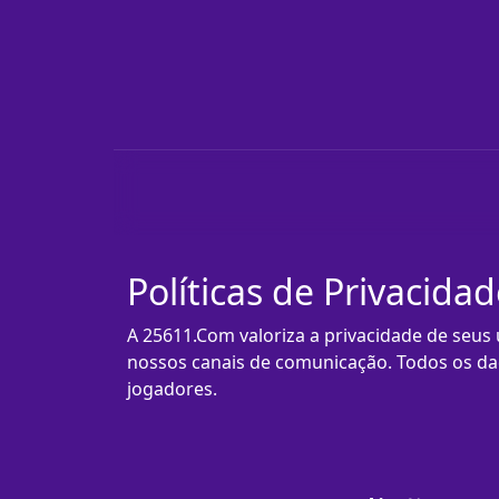
Políticas de Privacida
A 25611.Com valoriza a privacidade de seu
nossos canais de comunicação. Todos os dad
jogadores.