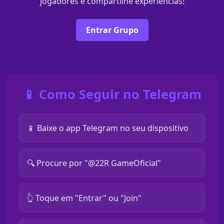
jogadores e compartilhe experiências!
Entrar Grupo
📱 Como Seguir no Telegram
📱 Baixe o app Telegram no seu dispositivo
🔍 Procure por "@22R GameOficial"
👆 Toque em "Entrar" ou "Join"