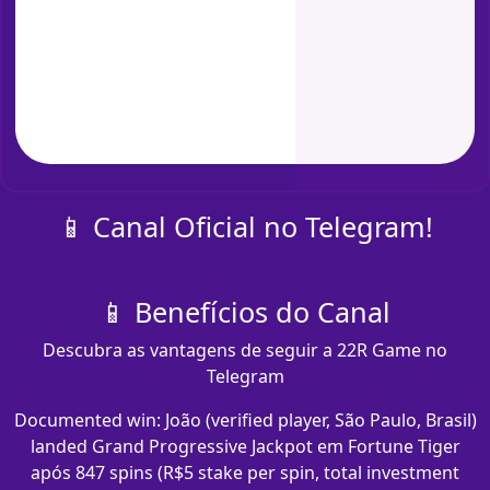
📱 Canal Oficial no Telegram!
📱 Benefícios do Canal
Descubra as vantagens de seguir a 22R Game no
Telegram
Documented win: João (verified player, São Paulo, Brasil)
landed Grand Progressive Jackpot em Fortune Tiger
após 847 spins (R$5 stake per spin, total investment