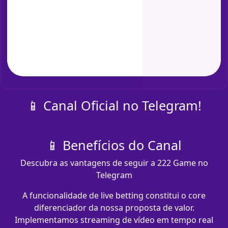
📱 Canal Oficial no Telegram!
📱 Benefícios do Canal
Descubra as vantagens de seguir a 222 Game no
Telegram
A funcionalidade de live betting constitui o core
diferenciador da nossa proposta de valor.
Implementamos streaming de vídeo em tempo real