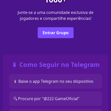
Junte-se a uma comunidade exclusiva de
jogadores e compartilhe experiências!
Entrar Grupo
📱 Como Seguir no Telegram
📱 Baixe o app Telegram no seu dispositivo
🔍 Procure por "@222 GameOficial"