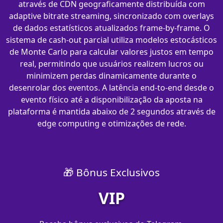
através de CDN geograficamente distribuída com
adaptive bitrate streaming, sincronizado com overlays
de dados estatísticos atualizados frame-by-frame. O
sistema de cash-out parcial utiliza modelos estocásticos
de Monte Carlo para calcular valores justos em tempo
real, permitindo que usuários realizem lucros ou
minimizem perdas dinamicamente durante o
desenrolar dos eventos. A latência end-to-end desde o
evento físico até a disponibilização da aposta na
plataforma é mantida abaixo de 2 segundos através de
edge computing e otimizações de rede.
🎁 Bônus Exclusivos
VIP