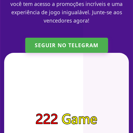
você tem acesso a promoções incríveis e uma
experiência de jogo inigualável. Junte-se aos
vencedores agora!
SEGUIR NO TELEGRAM