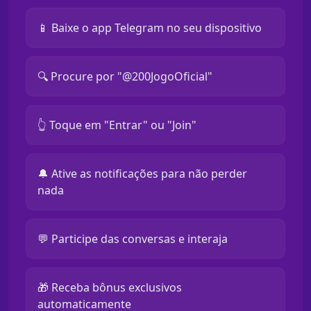
📱 Baixe o app Telegram no seu dispositivo
🔍 Procure por "@200JogoOficial"
👆 Toque em "Entrar" ou "Join"
🔔 Ative as notificações para não perder
nada
💬 Participe das conversas e interaja
🎁 Receba bônus exclusivos
automaticamente