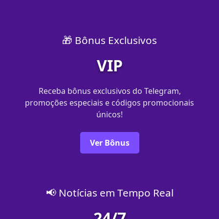
🎁 Bônus Exclusivos
VIP
Receba bônus exclusivos do Telegram,
promoções especiais e códigos promocionais
únicos!
Ver Bônus
📢 Notícias em Tempo Real
24/7