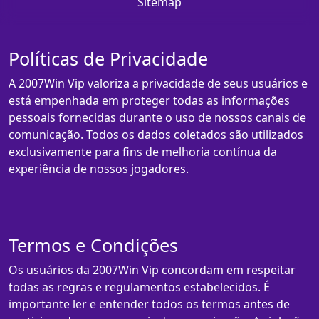
Sitemap
Políticas de Privacidade
A 2007Win Vip valoriza a privacidade de seus usuários e
está empenhada em proteger todas as informações
pessoais fornecidas durante o uso de nossos canais de
comunicação. Todos os dados coletados são utilizados
exclusivamente para fins de melhoria contínua da
experiência de nossos jogadores.
Termos e Condições
Os usuários da 2007Win Vip concordam em respeitar
todas as regras e regulamentos estabelecidos. É
importante ler e entender todos os termos antes de