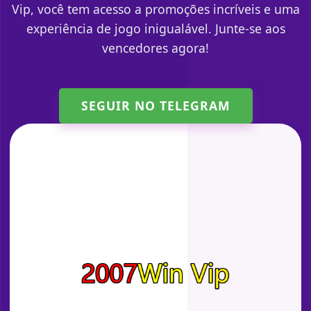
Vip, você tem acesso a promoções incríveis e uma
experiência de jogo inigualável. Junte-se aos
vencedores agora!
SEGUIR NO TELEGRAM