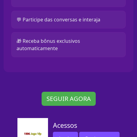
💬 Participe das conversas e interaja
🎁 Receba bônus exclusivos
automaticamente
SEGUIR AGORA
Acessos