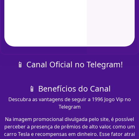
📱 Canal Oficial no Telegram!
📱 Benefícios do Canal
Descubra as vantagens de seguir a 1996 Jogo Vip no
Telegram
Na imagem promocional divulgada pelo site, é possível
perceber a presença de prêmios de alto valor, como um
carro Tesla e recompensas em dinheiro. Esse fator atrai