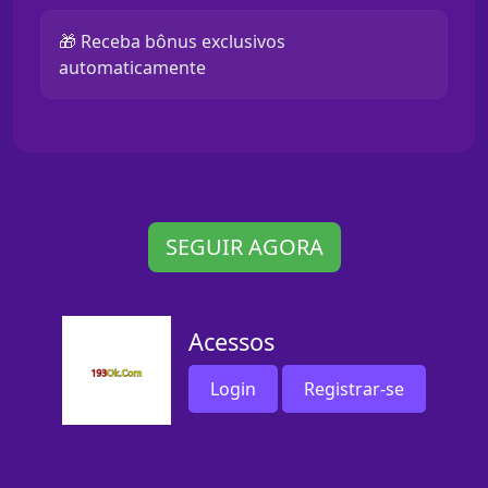
🎁 Receba bônus exclusivos
automaticamente
SEGUIR AGORA
Acessos
Login
Registrar-se