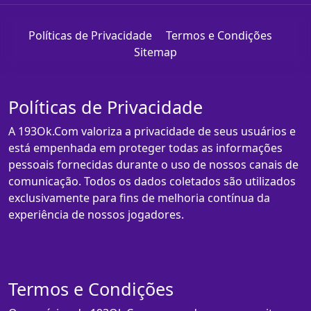
Políticas de Privacidade
Termos e Condições
Sitemap
Políticas de Privacidade
A 193Ok.Com valoriza a privacidade de seus usuários e
está empenhada em proteger todas as informações
pessoais fornecidas durante o uso de nossos canais de
comunicação. Todos os dados coletados são utilizados
exclusivamente para fins de melhoria contínua da
experiência de nossos jogadores.
Termos e Condições