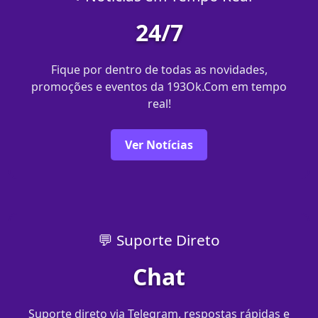
24/7
Fique por dentro de todas as novidades,
promoções e eventos da 193Ok.Com em tempo
real!
Ver Notícias
💬 Suporte Direto
Chat
Suporte direto via Telegram, respostas rápidas e