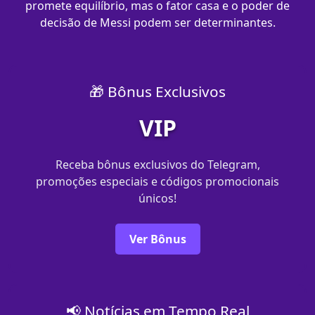
promete equilíbrio, mas o fator casa e o poder de
decisão de Messi podem ser determinantes.
🎁 Bônus Exclusivos
VIP
Receba bônus exclusivos do Telegram,
promoções especiais e códigos promocionais
únicos!
Ver Bônus
📢 Notícias em Tempo Real