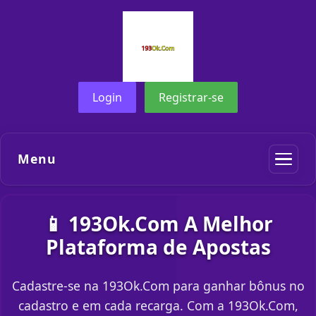
Login
Registrar-se
Menu
📱 193Ok.Com A Melhor
Plataforma de Apostas
Cadastre-se na 193Ok.Com para ganhar bônus no
cadastro e em cada recarga. Com a 193Ok.Com,