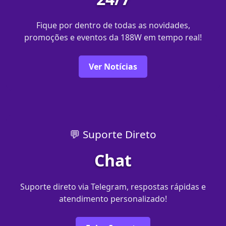
Fique por dentro de todas as novidades,
promoções e eventos da 188W em tempo real!
Ver Notícias
💬 Suporte Direto
Chat
Suporte direto via Telegram, respostas rápidas e
atendimento personalizado!