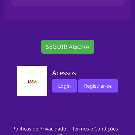
SEGUIR AGORA
Acessos
Login
Registrar-se
Políticas de Privacidade
Termos e Condições