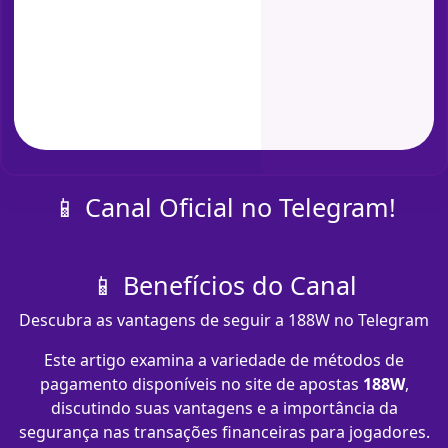
📱 Canal Oficial no Telegram!
📱 Benefícios do Canal
Descubra as vantagens de seguir a 188W no Telegram
Este artigo examina a variedade de métodos de
pagamento disponíveis no site de apostas
188W
,
discutindo suas vantagens e a importância da
segurança nas transações financeiras para jogadores.