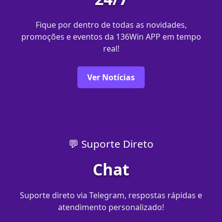
Fique por dentro de todas as novidades,
promoções e eventos da 136Win APP em tempo
real!
Ver Notícias
💬 Suporte Direto
Chat
Suporte direto via Telegram, respostas rápidas e
atendimento personalizado!