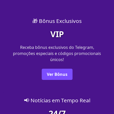
🎁 Bônus Exclusivos
VIP
Receba bônus exclusivos do Telegram,
promoções especiais e códigos promocionais
únicos!
Ver Bônus
📢 Notícias em Tempo Real
24/7