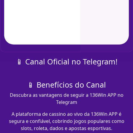
📱 Canal Oficial no Telegram!
📱 Benefícios do Canal
Descubra as vantagens de seguir a 136Win APP no
Telegram
A plataforma de cassino ao vivo da 136Win APP é
segura e confiável, cobrindo jogos populares como
slots, roleta, dados e apostas esportivas.