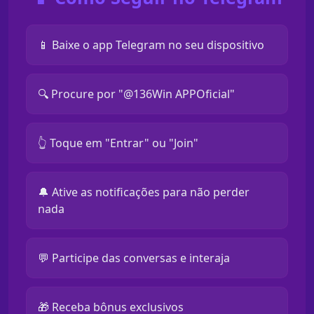
📱 Baixe o app Telegram no seu dispositivo
🔍 Procure por "@136Win APPOficial"
👆 Toque em "Entrar" ou "Join"
🔔 Ative as notificações para não perder
nada
💬 Participe das conversas e interaja
🎁 Receba bônus exclusivos