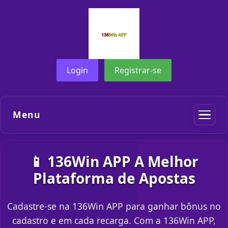
Login
Registrar-se
Menu
📱 136Win APP A Melhor
Plataforma de Apostas
Cadastre-se na 136Win APP para ganhar bônus no
cadastro e em cada recarga. Com a 136Win APP,