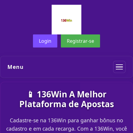
Login
Registrar-se
Menu
📱 136Win A Melhor
Plataforma de Apostas
Cadastre-se na 136Win para ganhar bônus no
cadastro e em cada recarga. Com a 136Win, você