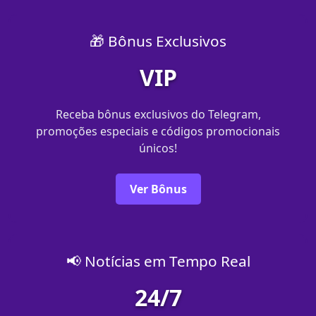
🎁 Bônus Exclusivos
VIP
Receba bônus exclusivos do Telegram,
promoções especiais e códigos promocionais
únicos!
Ver Bônus
📢 Notícias em Tempo Real
24/7