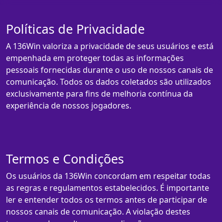
Políticas de Privacidade
A 136Win valoriza a privacidade de seus usuários e está
empenhada em proteger todas as informações
pessoais fornecidas durante o uso de nossos canais de
comunicação. Todos os dados coletados são utilizados
exclusivamente para fins de melhoria contínua da
experiência de nossos jogadores.
Termos e Condições
Os usuários da 136Win concordam em respeitar todas
as regras e regulamentos estabelecidos. É importante
ler e entender todos os termos antes de participar de
nossos canais de comunicação. A violação destes