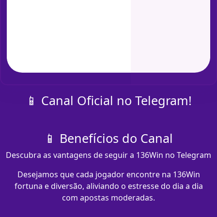
📱 Canal Oficial no Telegram!
📱 Benefícios do Canal
Descubra as vantagens de seguir a 136Win no Telegram
Desejamos que cada jogador encontre na 136Win
fortuna e diversão, aliviando o estresse do dia a dia
com apostas moderadas.