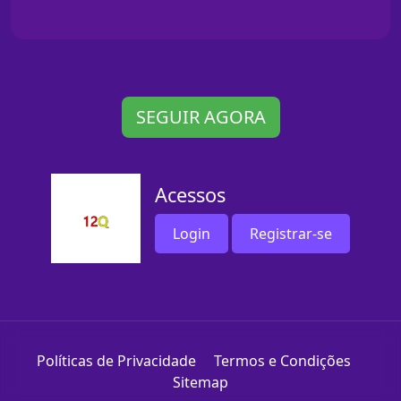
SEGUIR AGORA
Acessos
Login
Registrar-se
Políticas de Privacidade
Termos e Condições
Sitemap