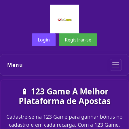
Login
Registrar-se
Menu
📱 123 Game A Melhor
Plataforma de Apostas
Cadastre-se na 123 Game para ganhar bônus no
cadastro e em cada recarga. Com a 123 Game,