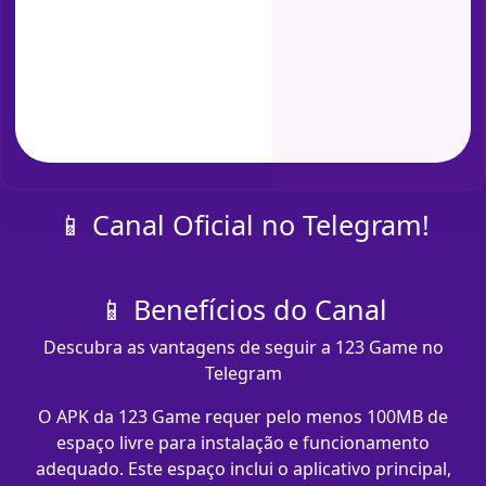
📱 Canal Oficial no Telegram!
📱 Benefícios do Canal
Descubra as vantagens de seguir a 123 Game no
Telegram
O APK da 123 Game requer pelo menos 100MB de
espaço livre para instalação e funcionamento
adequado. Este espaço inclui o aplicativo principal,