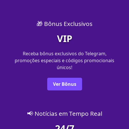
🎁 Bônus Exclusivos
VIP
Receba bônus exclusivos do Telegram,
promoções especiais e códigos promocionais
únicos!
Ver Bônus
📢 Notícias em Tempo Real
24/7