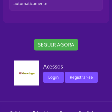
automaticamente
SEGUIR AGORA
Acessos
Login
Registrar-se