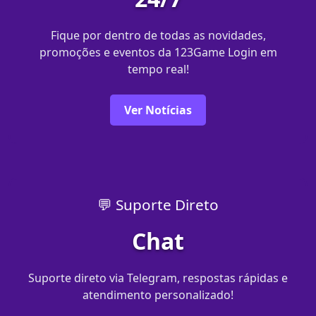
Fique por dentro de todas as novidades,
promoções e eventos da 123Game Login em
tempo real!
Ver Notícias
💬 Suporte Direto
Chat
Suporte direto via Telegram, respostas rápidas e
atendimento personalizado!