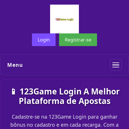
Login
Registrar-se
Menu
📱 123Game Login A Melhor
Plataforma de Apostas
Cadastre-se na 123Game Login para ganhar
bônus no cadastro e em cada recarga. Com a