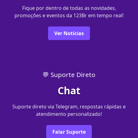
Fique por dentro de todas as novidades,
promoções e eventos da 123Br em tempo real!
Ver Notícias
💬 Suporte Direto
Chat
Suporte direto via Telegram, respostas rápidas e
atendimento personalizado!
Falar Suporte