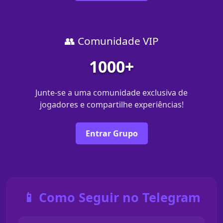
👥 Comunidade VIP
1000+
Junte-se a uma comunidade exclusiva de
jogadores e compartilhe experiências!
Entrar Grupo
📱 Como Seguir no Telegram