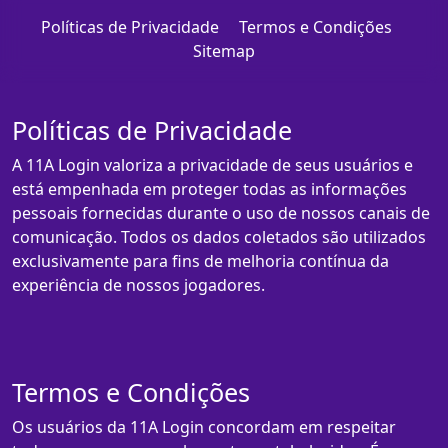
Políticas de Privacidade
Termos e Condições
Sitemap
Políticas de Privacidade
A 11A Login valoriza a privacidade de seus usuários e
está empenhada em proteger todas as informações
pessoais fornecidas durante o uso de nossos canais de
comunicação. Todos os dados coletados são utilizados
exclusivamente para fins de melhoria contínua da
experiência de nossos jogadores.
Termos e Condições
Os usuários da 11A Login concordam em respeitar