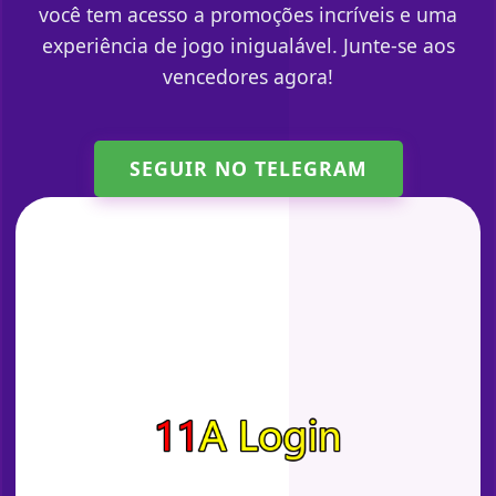
você tem acesso a promoções incríveis e uma
experiência de jogo inigualável. Junte-se aos
vencedores agora!
SEGUIR NO TELEGRAM