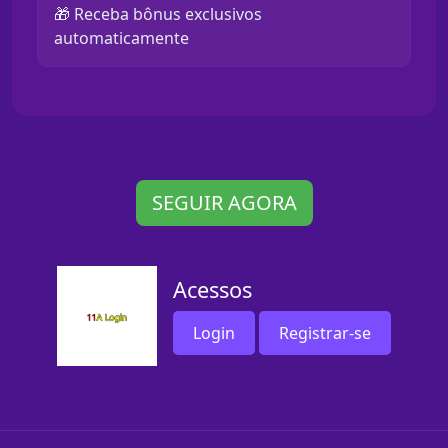
🎁 Receba bônus exclusivos
automaticamente
SEGUIR AGORA
Acessos
Login
Registrar-se