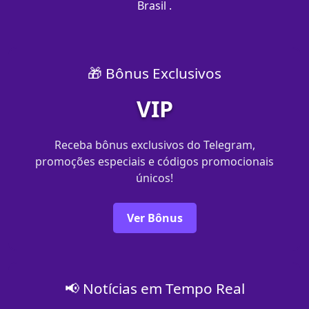
Brasil .
🎁 Bônus Exclusivos
VIP
Receba bônus exclusivos do Telegram,
promoções especiais e códigos promocionais
únicos!
Ver Bônus
📢 Notícias em Tempo Real