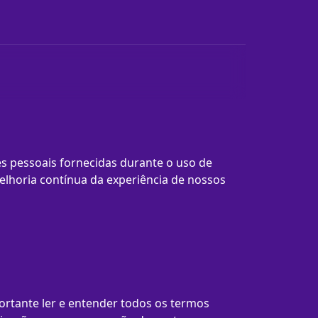
s pessoais fornecidas durante o uso de
elhoria contínua da experiência de nossos
rtante ler e entender todos os termos