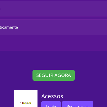
a
aticamente
SEGUIR AGORA
Acessos
Login
Registrar-se