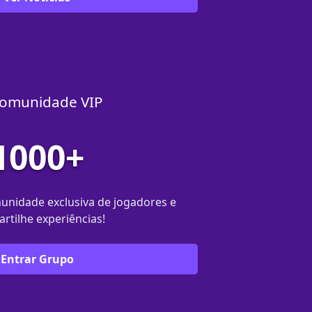
Comunidade VIP
1000+
unidade exclusiva de jogadores e
rtilhe experiências!
Entrar Grupo