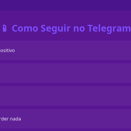
📱 Como Seguir no Telegram
ositivo
erder nada