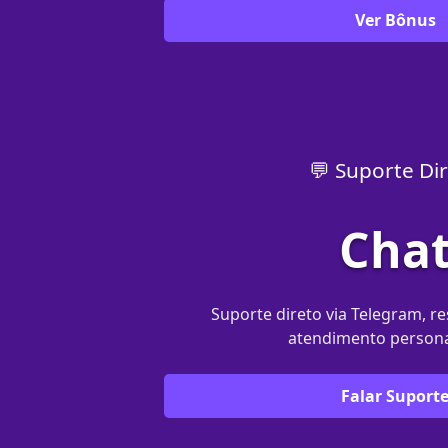
Ver Bônus
💬 Suporte Di
Cha
Suporte direto via Telegram, r
atendimento persona
Falar Suport