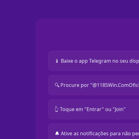
📱 Baixe o app Telegram no seu disp
🔍 Procure por "@1185Win.ComOfici
👆 Toque em "Entrar" ou "Join"
🔔 Ative as notificações para não p