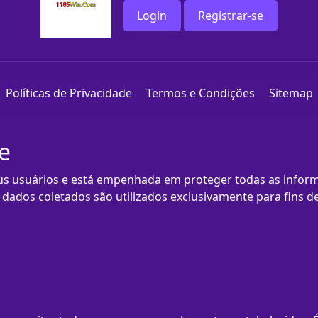
Login
Registrar-se
Políticas de Privacidade
Termos e Condições
Sitemap
de
eus usuários e está empenhada em proteger todas as infor
dados coletados são utilizados exclusivamente para fins d