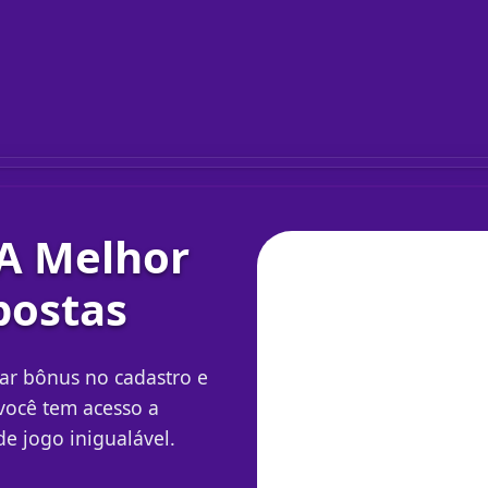
A Melhor
postas
ar bônus no cadastro e
você tem acesso a
e jogo inigualável.