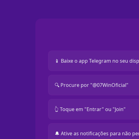
📱 Baixe o app Telegram no seu disp
🔍 Procure por "@07WinOficial"
👆 Toque em "Entrar" ou "Join"
🔔 Ative as notificações para não p