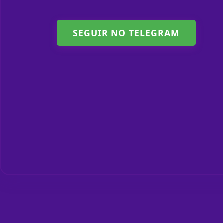
SEGUIR NO TELEGRAM