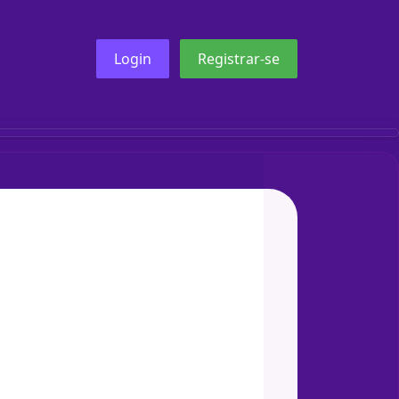
Login
Registrar-se