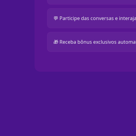
💬 Participe das conversas e interaj
🎁 Receba bônus exclusivos autom