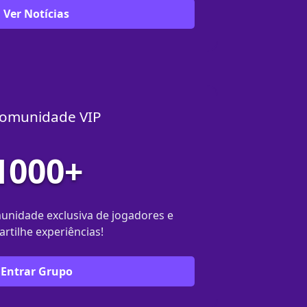
Ver Notícias
Comunidade VIP
1000+
unidade exclusiva de jogadores e
rtilhe experiências!
Entrar Grupo