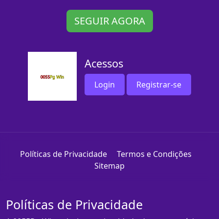
SEGUIR AGORA
Acessos
Login
Registrar-se
Políticas de Privacidade
Termos e Condições
Sitemap
Políticas de Privacidade