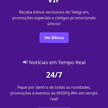
Receba bônus exclusivos do Telegram,
promoções especiais e códigos promocionais
únicos!
Ver Bônus
📢 Notícias em Tempo Real
24/7
Fique por dentro de todas as novidades,
promoções e eventos da 0055Pg Win em tempo
real!