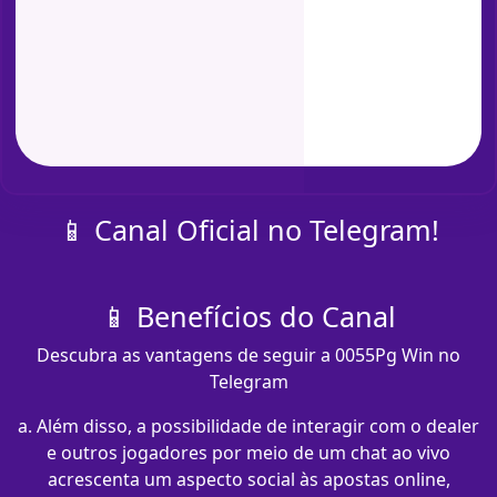
📱 Canal Oficial no Telegram!
📱 Benefícios do Canal
Descubra as vantagens de seguir a 0055Pg Win no
Telegram
a. Além disso, a possibilidade de interagir com o dealer
e outros jogadores por meio de um chat ao vivo
acrescenta um aspecto social às apostas online,