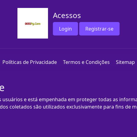
Acessos
Login
Registrar-se
Políticas de Privacidade
Termos e Condições
Sitemap
de
us usuários e está empenhada em proteger todas as informa
os coletados são utilizados exclusivamente para fins de m