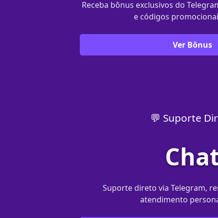
Receba bônus exclusivos do Telegra
e códigos promocionai
Ver Bônus
💬 Suporte Di
Cha
Suporte direto via Telegram, r
atendimento persona