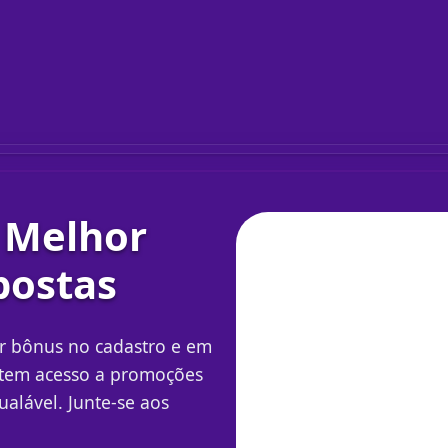
 Melhor
postas
r bônus no cadastro e em
 tem acesso a promoções
ualável. Junte-se aos