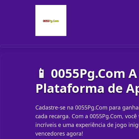
📱 0055Pg.Com A
Plataforma de A
Cadastre-se na 0055Pg.Com para ganha
cada recarga. Com a 0055Pg.Com, você
incríveis e uma experiência de jogo inig
vencedores agora!