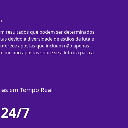
m
com resultados que podem ser determinados
 devido à diversidade de estilos de luta e
ma oferece apostas que incluem não apenas
é mesmo apostas sobre se a luta irá para a
cias em Tempo Real
24/7