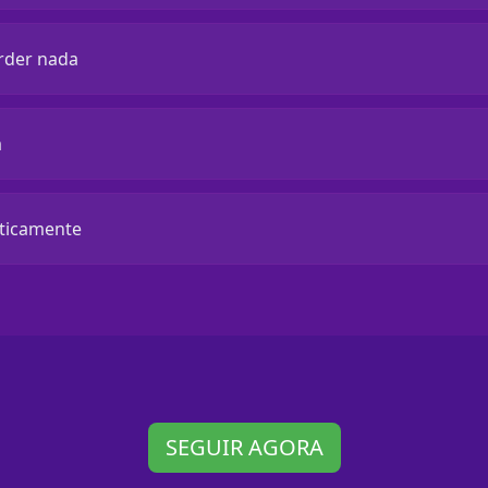
erder nada
a
aticamente
SEGUIR AGORA