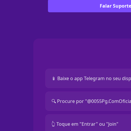
Falar Suport
📱 Baixe o app Telegram no seu disp
🔍 Procure por "@0055Pg.ComOficia
👆 Toque em "Entrar" ou "Join"