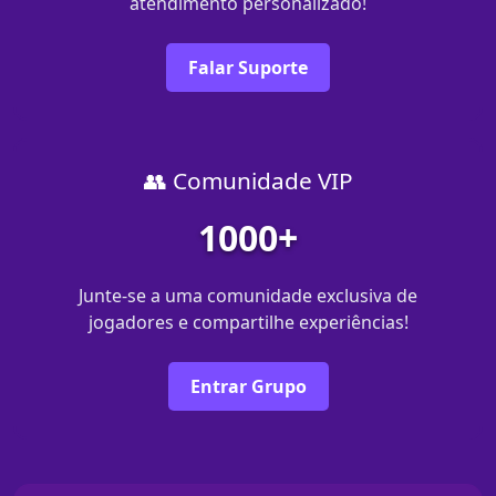
atendimento personalizado!
Falar Suporte
👥 Comunidade VIP
1000+
Junte-se a uma comunidade exclusiva de
jogadores e compartilhe experiências!
Entrar Grupo