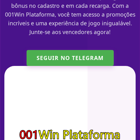
bônus no cadastro e em cada recarga. Com a
001Win Plataforma, você tem acesso a promoções
incríveis e uma experiência de jogo inigualável.
Junte-se aos vencedores agora!
SEGUIR NO TELEGRAM