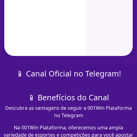
📱 Canal Oficial no Telegram!
📱 Benefícios do Canal
Descubra as vantagens de seguir a 001Win Plataforma
no Telegram
Na 001Win Plataforma, oferecemos uma ampla
variedade de esportes e competições para você apostar