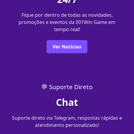
Fique por dentro de todas as novidades,
promoções e eventos da 001Win Game em
tempo real!
Ver Notícias
💬 Suporte Direto
Chat
Suporte direto via Telegram, respostas rápidas e
atendimento personalizado!