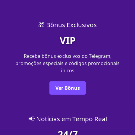
🎁 Bônus Exclusivos
VIP
Receba bônus exclusivos do Telegram,
promoções especiais e códigos promocionais
únicos!
Ver Bônus
📢 Notícias em Tempo Real
24/7