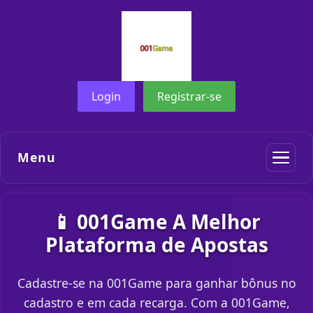
Login
Registrar-se
Menu
📱 001Game A Melhor
Plataforma de Apostas
Cadastre-se na 001Game para ganhar bônus no
cadastro e em cada recarga. Com a 001Game,